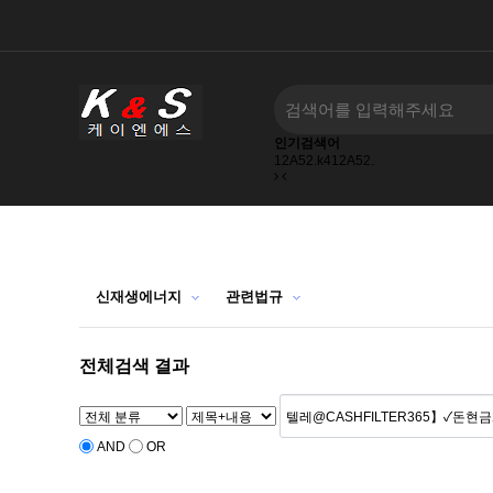
인기검색어
A
5
2.
k
4
1
2
A
5
2.
k
4
1
2
A
5
2.
하위분류
신재생에너지
관련법규
전체검색 결과
AND
OR