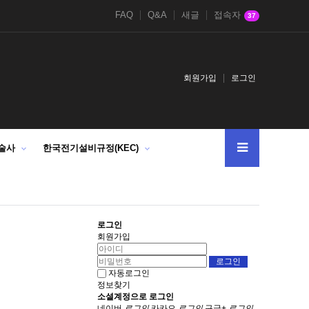
FAQ
Q&A
새글
접속자
37
회원가입
로그인
술사
한국전기설비규정(KEC)
로그인
회원가입
자동로그인
정보찾기
소셜계정으로 로그인
네이버
로그인
카카오
로그인
구글+
로그인