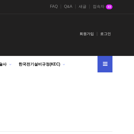
FAQ
Q&A
새글
접속자
33
회원가입
로그인
술사
한국전기설비규정(KEC)